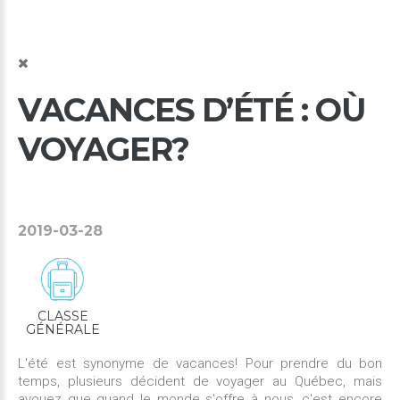
VACANCES
D’ÉTÉ
:
OÙ
VOYAGER?
2019-03-28
CLASSE
GÉNÉRALE
L'été est synonyme de vacances! Pour prendre du bon
temps, plusieurs décident de voyager au Québec, mais
avouez que quand le monde s'offre à nous, c'est encore