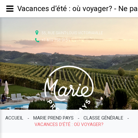
Vacances d’été : où voyager? - Ne pa
55, RUE SAINT-LOUIS VICTORIAVILLE
+1 819 758-3151
ACCUEIL
MARIE PREND PAYS
CLASSE GÉNÉRALE
-
-
-
VACANCES D’ÉTÉ : OÙ VOYAGER?