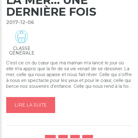
LA
MER…
UNE
DERNIÈRE
FOIS
2017-12-06
CLASSE
GÉNÉRALE
C'est ce cri du cœur que ma maman m'a lancé le jour où
elle m'a appris que la fin de sa vie venait de se dessiner. La
mer, celle qui nous apaise et nous fait rêver. Celle qui s'offre
à nous en spectacle pour les yeux et pour le cœur, celle qui
berce nos souvenirs d'enfance. Celle qui nous rend à la fois
mélancoliques et nostalgiques… ​Je venais à p...
LIRE LA SUITE