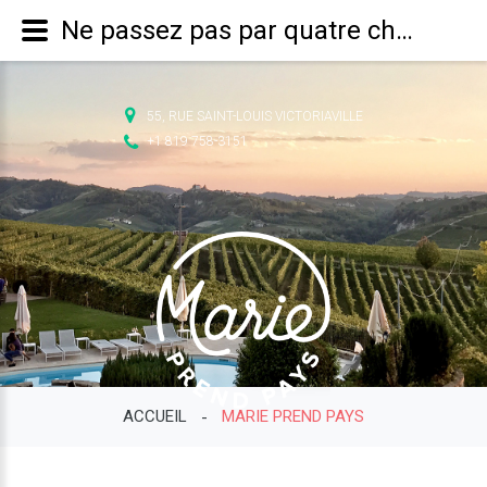
Ne passez pas par quatre chemins, choisissez-en mille. - Marie prend pays - Page 8
55, RUE SAINT-LOUIS VICTORIAVILLE
+1 819 758-3151
ACCUEIL
MARIE PREND PAYS
-