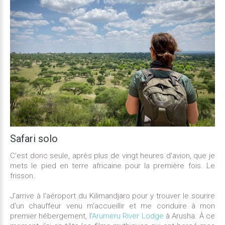
Safari
solo
C'est donc seule, après plus de vingt heures d'avion, que je
mets le pied en terre africaine pour la première fois. Le
frisson.
J'arrive à l'aéroport du Kilimandjaro pour y trouver le sourire
d'un chauffeur venu m'accueillir et me conduire à mon
premier hébergement, l'
Arumeru River Lodge
à Arusha. À ce