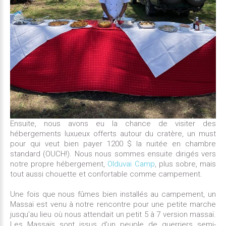
Ensuite, nous avons eu la chance de visiter des
hébergements luxueux offerts autour du cratère, un must
pour qui veut bien payer 1200 $ la nuitée en chambre
standard (OUCH!). Nous nous sommes ensuite dirigés vers
notre propre hébergement,
Olduvai Camp
, plus sobre, mais
tout aussi chouette et confortable comme campement.
Une fois que nous fûmes bien installés au campement, un
Massaï est venu à notre rencontre pour une petite marche
jusqu'au lieu où nous attendait un petit 5 à 7 version massaï.
Les Massaïs sont issus d'un peuple de guerriers semi-