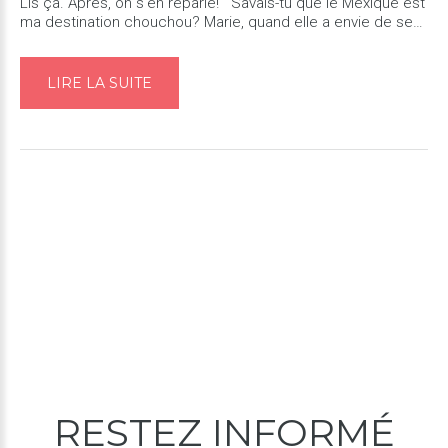
Lis ça. Après, on s'en reparle! Savais-tu que le Mexique est
ma destination chouchou? Marie, quand elle a envie de se
reposer, c'est là qu'elle va! Au nord, au sud,...
LIRE LA SUITE
RESTEZ
INFORMÉ