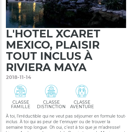
L'HOTEL
XCARET
MEXICO,
PLAISIR
TOUT
INCLUS
À
RIVIERA
MAYA
2018-11-14
CLASSE
CLASSE
CLASSE
FAMILLE
DISTINCTION
AVENTURE
À toi, l'irréductible qui ne veut pas séjourner en formule tout-
inclus. À toi qui as peur de t'ennuyer ou de trouver la
semaine trop longue. Oh oui, c'est à toi que je m'adresse!